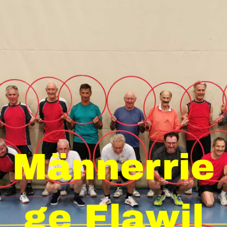
Männerrie
ge Flawil