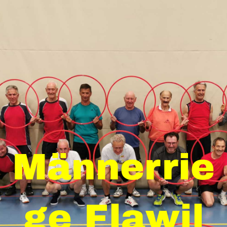
Männerrie
ge Flawil