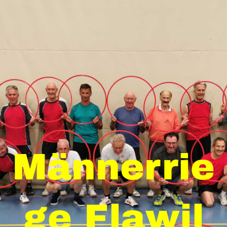
Männerrie
ge Flawil